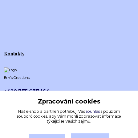
Kontakty
Em's Creations
+420 775 677 164
Po-Pá (8-16h)
Zpracování cookies
emscreations.cz@gmail.com
Náš e-shop a partneři potřebují Váš
souhlas
s použitím
souborů cookies, aby Vám mohli zobrazovat informace
týkající se Vašich zájmů.