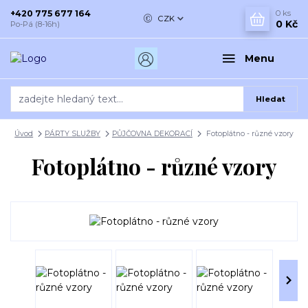
+420 775 677 164
0
ks
CZK
0 Kč
Po-Pá (8-16h)
Menu
Hledat
Úvod
PÁRTY SLUŽBY
PŮJČOVNA DEKORACÍ
Fotoplátno - různé vzory
Fotoplátno - různé vzory