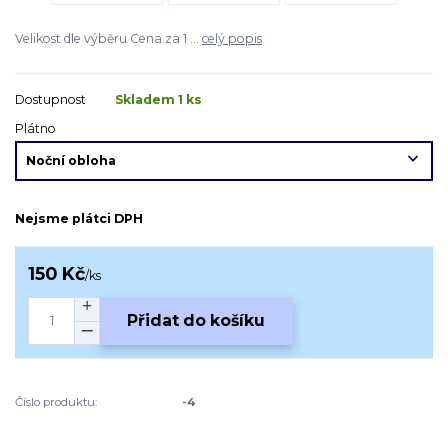
Velikost dle výběru Cena za 1 ...
celý popis
Dostupnost
Skladem 1 ks
Plátno
Nejsme plátci DPH
150 Kč
/
ks
Přidat do košíku
Číslo produktu:
-4