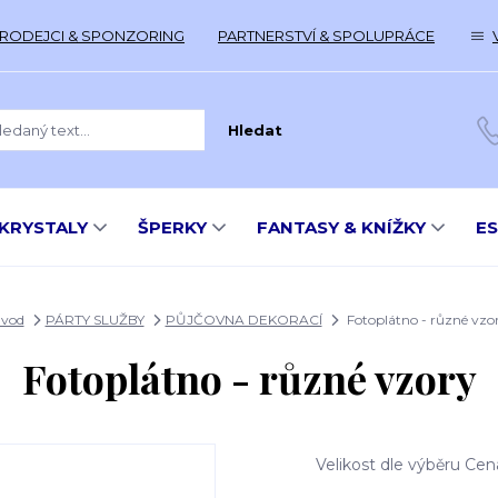
RODEJCI & SPONZORING
PARTNERSTVÍ & SPOLUPRÁCE
Hledat
KRYSTALY
ŠPERKY
FANTASY & KNÍŽKY
E
vod
PÁRTY SLUŽBY
PŮJČOVNA DEKORACÍ
Fotoplátno - různé vzo
Fotoplátno - různé vzory
Velikost dle výběru Cena