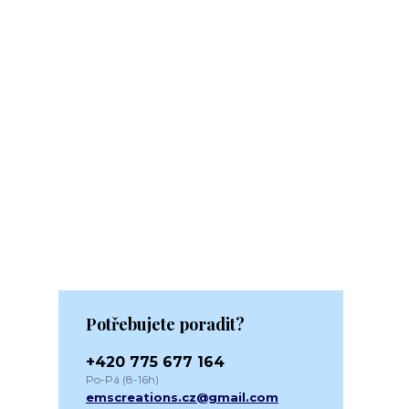
Potřebujete poradit?
+420 775 677 164
Po-Pá (8-16h)
emscreations.cz@gmail.com