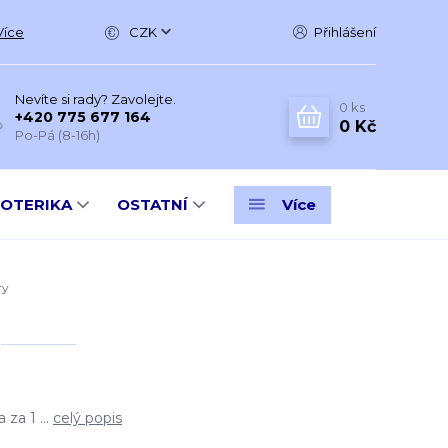
Více
CZK
Přihlášení
Nevíte si rady? Zavolejte.
0
ks
+420 775 677 164
0 Kč
Po-Pá (8-16h)
SOTERIKA
OSTATNÍ
Více
ry
 za 1 ...
celý popis