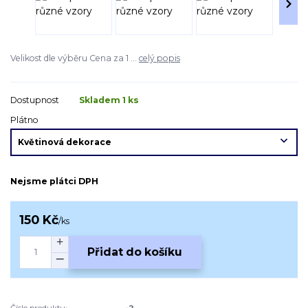
Velikost dle výběru Cena za 1 ...
celý popis
Dostupnost
Skladem 1 ks
Plátno
Nejsme plátci DPH
150 Kč
/
ks
Přidat do košíku
Číslo produktu:
-2