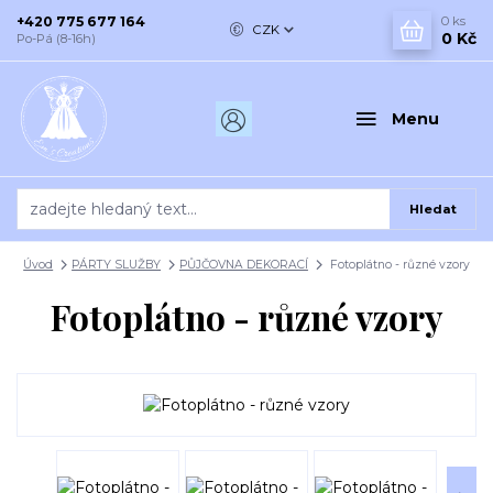
+420 775 677 164
0
ks
CZK
0 Kč
Po-Pá (8-16h)
Menu
Hledat
Úvod
PÁRTY SLUŽBY
PŮJČOVNA DEKORACÍ
Fotoplátno - různé vzory
Fotoplátno - různé vzory