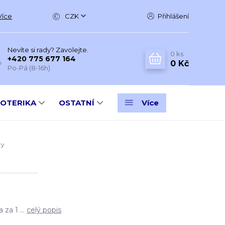
Více
CZK
Přihlášení
Nevíte si rady? Zavolejte.
0
ks
+420 775 677 164
0 Kč
Po-Pá (8-16h)
SOTERIKA
OSTATNÍ
Více
ry
 za 1 ...
celý popis