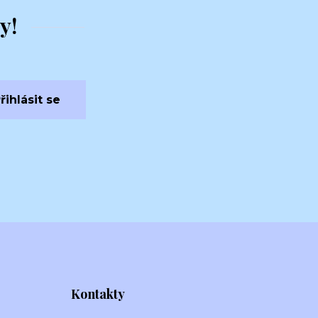
y!
řihlásit se
Kontakty