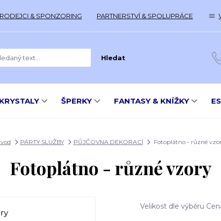
RODEJCI & SPONZORING
PARTNERSTVÍ & SPOLUPRÁCE
Hledat
KRYSTALY
ŠPERKY
FANTASY & KNÍŽKY
E
vod
PÁRTY SLUŽBY
PŮJČOVNA DEKORACÍ
Fotoplátno - různé vzo
Fotoplátno - různé vzory
Velikost dle výběru Cena