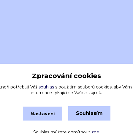
Zpracování cookies
tneři potřebují Váš
souhlas
s použitím souborů cookies, aby Vám
informace týkající se Vašich zájmů.
Souhlasím
Nastavení
Vytvořeno na
Eshop-rychle.cz
Souhlas můžete odmítnout
zde
.