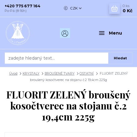
+420 775 677 164
0
ks
CZK
0 Kč
Po-Pá (8-16h)
Menu
Hledat
Úvod
KRYSTALY
BROUŠENÉ TVARY
OSTATNÍ
FLUORIT ZELENÝ
broušený kosočtverec na stojanu č.2 19,4cm 225g
FLUORIT ZELENÝ broušený
kosočtverec na stojanu č.2
19,4cm 225g