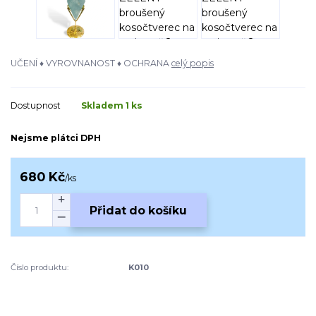
UČENÍ ♦ VYROVNANOST ♦ OCHRANA
celý popis
Dostupnost
Skladem 1 ks
Nejsme plátci DPH
680 Kč
/
ks
Přidat do košíku
Číslo produktu:
K010