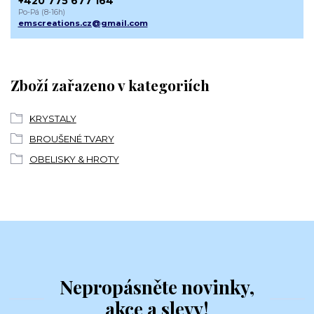
+420 775 677 164
Po-Pá (8-16h)
emscreations.cz@gmail.com
Zboží zařazeno v kategoriích
KRYSTALY
BROUŠENÉ TVARY
OBELISKY & HROTY
Nepropásněte novinky,
akce a slevy!