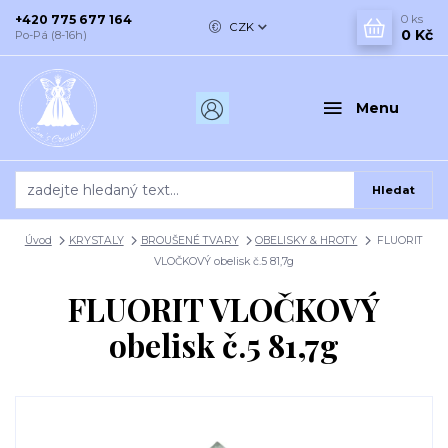
+420 775 677 164
0
ks
CZK
0 Kč
Po-Pá (8-16h)
Menu
Hledat
Úvod
KRYSTALY
BROUŠENÉ TVARY
OBELISKY & HROTY
FLUORIT
VLOČKOVÝ obelisk č.5 81,7g
FLUORIT VLOČKOVÝ
obelisk č.5 81,7g