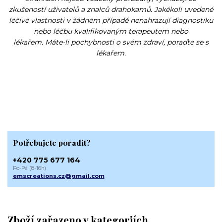
zkušeností uživatelů a znalců drahokamů. Jakékoli uvedené
léčivé vlastnosti v žádném případě nenahrazují diagnostiku
nebo léčbu kvalifikovaným terapeutem nebo
lékařem. Máte-li pochybnosti o svém zdraví, poraďte se s
lékařem.
Potřebujete poradit?
+420 775 677 164
Po-Pá (8-16h)
emscreations.cz@gmail.com
Zboží zařazeno v kategoriích