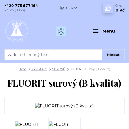
+420 775 677 164
0
ks
CZK
0 Kč
Po-Pá (8-16h)
Menu
Hledat
Úvod
KRYSTALY
SUROVÉ
FLUORIT surový (B kvalita)
FLUORIT surový (B kvalita)