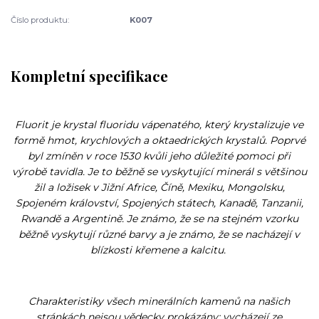
Číslo produktu:
K007
Kompletní specifikace
Fluorit je krystal fluoridu vápenatého, který krystalizuje ve
formě hmot, krychlových a oktaedrických krystalů. Poprvé
byl zmíněn v roce 1530 kvůli jeho důležité pomoci při
výrobě tavidla. Je to běžně se vyskytující minerál s většinou
žil a ložisek v Jižní Africe, Číně, Mexiku, Mongolsku,
Spojeném království, Spojených státech, Kanadě, Tanzanii,
Rwandě a Argentině. Je známo, že se na stejném vzorku
běžně vyskytují různé barvy a je známo, že se nacházejí v
blízkosti křemene a kalcitu.
Charakteristiky všech minerálních kamenů na našich
stránkách nejsou vědecky prokázány; vycházejí ze