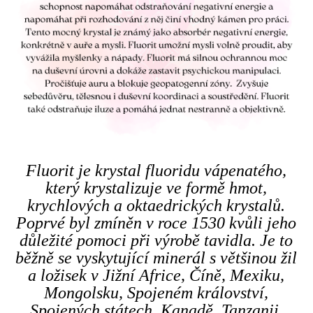
Fluorit je krystal fluoridu vápenatého,
který krystalizuje ve formě hmot,
krychlových a oktaedrických krystalů.
Poprvé byl zmíněn v roce 1530 kvůli jeho
důležité pomoci při výrobě tavidla. Je to
běžně se vyskytující minerál s většinou žil
a ložisek v Jižní Africe, Číně, Mexiku,
Mongolsku, Spojeném království,
Spojených státech, Kanadě, Tanzanii,