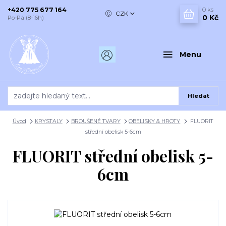
+420 775 677 164
0
ks
CZK
0 Kč
Po-Pá (8-16h)
Menu
Hledat
Úvod
KRYSTALY
BROUŠENÉ TVARY
OBELISKY & HROTY
FLUORIT
střední obelisk 5-6cm
FLUORIT střední obelisk 5-
6cm