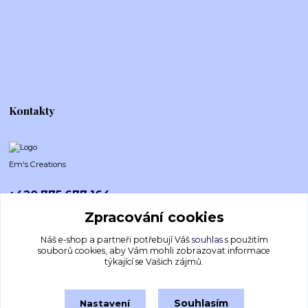
Kontakty
Em's Creations
+420 775 677 164
Po-Pá (8-16h)
Zpracování cookies
emscreations.cz@gmail.com
Náš e-shop a partneři potřebují Váš
souhlas
s použitím
souborů cookies, aby Vám mohli zobrazovat informace
týkající se Vašich zájmů.
Souhlasím
Nastavení