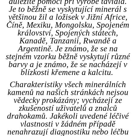
důležité pomoci při výrobě tavidla.
Je to běžně se vyskytující minerál s
většinou žil a ložisek v Jižní Africe,
Číně, Mexiku, Mongolsku, Spojeném
království, Spojených státech,
Kanadě, Tanzanii, Rwandě a
Argentině. Je známo, že se na
stejném vzorku běžně vyskytují různé
barvy a je známo, že se nacházejí v
blízkosti křemene a kalcitu.
Charakteristiky všech minerálních
kamenů na našich stránkách nejsou
vědecky prokázány; vycházejí ze
zkušeností uživatelů a znalců
drahokamů. Jakékoli uvedené léčivé
vlastnosti v žádném případě
nenahrazují diagnostiku nebo léčbu