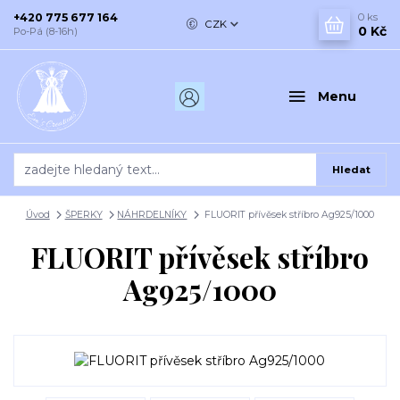
+420 775 677 164
0
ks
CZK
0 Kč
Po-Pá (8-16h)
Menu
Hledat
Úvod
ŠPERKY
NÁHRDELNÍKY
FLUORIT přívěsek stříbro Ag925/1000
FLUORIT přívěsek stříbro
Ag925/1000