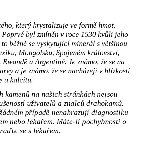
tého, který krystalizuje ve formě hmot,
 Poprvé byl zmíněn v roce 1530 kvůli jeho
 to běžně se vyskytující minerál s většinou
 Mexiku, Mongolsku, Spojeném království,
, Rwandě a Argentině. Je známo, že se na
rvy a je známo, že se nacházejí v blízkosti
 a kalcitu.
ch kamenů na našich stránkách nejsou
ušeností uživatelů a znalců drahokamů.
v žádném případě nenahrazují diagnostiku
em nebo lékařem. Máte-li pochybnosti o
raďte se s lékařem.