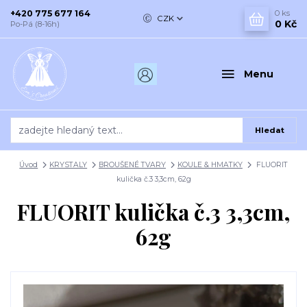
+420 775 677 164
0
ks
CZK
0 Kč
Po-Pá (8-16h)
Menu
Hledat
Úvod
KRYSTALY
BROUŠENÉ TVARY
KOULE & HMATKY
FLUORIT
kulička č.3 3,3cm, 62g
FLUORIT kulička č.3 3,3cm,
62g