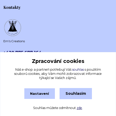
Kontakty
Em's Creations
+420 775 677 164
Po-Pá (8-16h)
Zpracování cookies
emscreations.cz@gmail.com
Náš e-shop a partneři potřebují Váš
souhlas
s použitím
souborů cookies, aby Vám mohli zobrazovat informace
týkající se Vašich zájmů.
Souhlasím
Nastavení
Souhlas můžete odmítnout
zde
.
Vytvořeno na
Eshop-rychle.cz