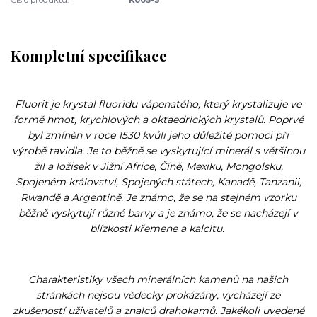
Kompletní specifikace
Fluorit je krystal fluoridu vápenatého, který krystalizuje ve
formě hmot, krychlových a oktaedrických krystalů. Poprvé
byl zmíněn v roce 1530 kvůli jeho důležité pomoci při
výrobě tavidla. Je to běžně se vyskytující minerál s většinou
žil a ložisek v Jižní Africe, Číně, Mexiku, Mongolsku,
Spojeném království, Spojených státech, Kanadě, Tanzanii,
Rwandě a Argentině. Je známo, že se na stejném vzorku
běžně vyskytují různé barvy a je známo, že se nacházejí v
blízkosti křemene a kalcitu.
Charakteristiky všech minerálních kamenů na našich
stránkách nejsou vědecky prokázány; vycházejí ze
zkušeností uživatelů a znalců drahokamů. Jakékoli uvedené