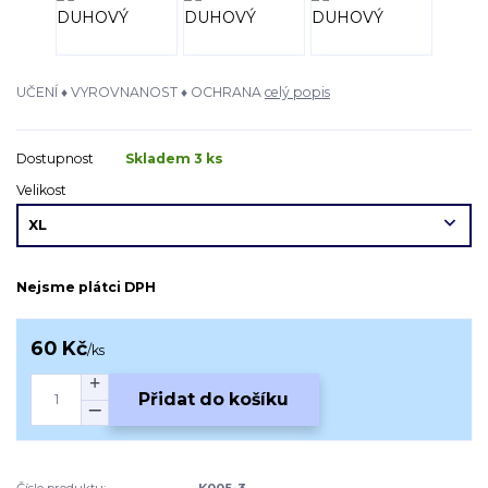
UČENÍ ♦ VYROVNANOST ♦ OCHRANA
celý popis
Dostupnost
Skladem 3 ks
Velikost
Nejsme plátci DPH
60 Kč
/
ks
Přidat do košíku
Číslo produktu:
K005-3