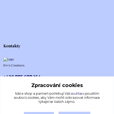
Kontakty
Em's Creations
+420 775 677 164
Po-Pá (8-16h)
Zpracování cookies
emscreations.cz@gmail.com
Náš e-shop a partneři potřebují Váš
souhlas
s použitím
souborů cookies, aby Vám mohli zobrazovat informace
týkající se Vašich zájmů.