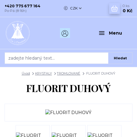
+420 775 677 164
0
ks
CZK
0 Kč
Po-Pá (8-16h)
Menu
Hledat
Úvod
KRYSTALY
TROMLOVANÉ
FLUORIT DUHOVÝ
FLUORIT DUHOVÝ