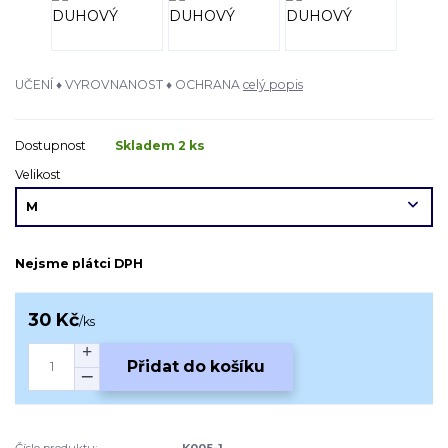
UČENÍ ♦ VYROVNANOST ♦ OCHRANA
celý popis
Dostupnost
Skladem 2 ks
Velikost
Nejsme plátci DPH
30 Kč
/
ks
Přidat do košíku
Číslo produktu:
K005-1