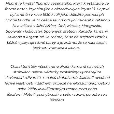
Fluorit je krystal fluoridu vápenatého, který krystalizuje ve
formě hmot, krychlových a oktaedrických krystalů. Poprvé
byl zmíněn v roce 1530 kvůli jeho důležité pomoci při
výrobě tavidla. Je to běžně se vyskytující minerál s většinou
žil a ložisek v Jižní Africe, Číně, Mexiku, Mongolsku,
Spojeném království, Spojených státech, Kanadě, Tanzanii,
Rwandě a Argentině. Je známo, že se na stejném vzorku
běžně vyskytují různé barvy a je známo, že se nacházejí v
blízkosti křemene a kalcitu.
Charakteristiky všech minerálních kamenů na našich
stránkách nejsou vědecky prokázány; vycházejí ze
zkušeností uživatelů a znalců drahokamů. Jakékoli uvedené
léčivé vlastnosti v žádném případě nenahrazují diagnostiku
nebo léčbu kvalifikovaným terapeutem nebo
lékařem. Máte-li pochybnosti o svém zdraví, poraďte se s
lékařem.