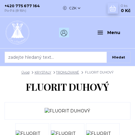
+420 775 677 164
0
ks
CZK
0 Kč
Po-Pá (8-16h)
Menu
Hledat
Úvod
KRYSTALY
TROMLOVANÉ
FLUORIT DUHOVÝ
FLUORIT DUHOVÝ