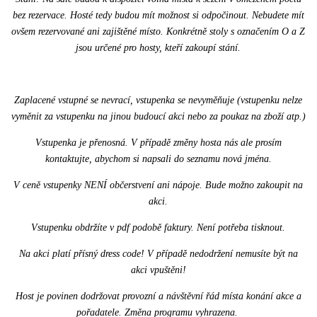
bez rezervace. Hosté tedy budou mít možnost si odpočinout. Nebudete mít
ovšem rezervované ani zajištěné místo. Konkrétně stoly s označením O a Z
jsou určené pro hosty, kteří zakoupí stání.
Zaplacené vstupné se nevrací, vstupenka se nevyměňuje (vstupenku nelze
vyměnit za vstupenku na jinou budoucí akci nebo za poukaz na zboží atp.)
Vstupenka je přenosná. V případě změny hosta nás ale prosím
kontaktujte, abychom si napsali do seznamu nová jména.
V ceně vstupenky NENÍ občerstvení ani nápoje. Bude možno zakoupit na
akci.
Vstupenku obdržíte v pdf podobě faktury. Není potřeba tisknout.
Na akci platí přísný dress code! V případě nedodržení nemusíte být na
akci vpuštěni!
Host je povinen dodržovat provozní a návštěvní řád místa konání akce a
pořadatele. Změna programu vyhrazena.