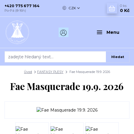
+420 775 677 164
0
ks
CZK
0 Kč
Po-Pá (8-16h)
Menu
Hledat
Úvod
FANTASY PLESY
Fae Masquerade 19.9. 2026
Fae Masquerade 19.9. 2026