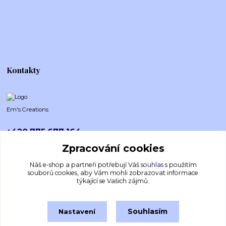
Kontakty
Em's Creations
+420 775 677 164
Po-Pá (8-16h)
Zpracování cookies
emscreations.cz@gmail.com
Náš e-shop a partneři potřebují Váš
souhlas
s použitím
souborů cookies, aby Vám mohli zobrazovat informace
týkající se Vašich zájmů.
Souhlasím
Nastavení