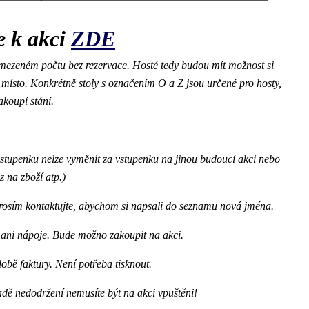
e k akci
ZDE
 omezeném počtu bez rezervace. Hosté tedy budou mít možnost si
místo. Konkrétně stoly s označením O a Z jsou určené pro hosty,
zakoupí stání.
stupenku nelze vyměnit za vstupenku na jinou budoucí akci nebo
 na zboží atp.)
rosím kontaktujte, abychom si napsali do seznamu nová jména.
ani nápoje. Bude možno zakoupit na akci.
obě faktury. Není potřeba tisknout.
adě nedodržení nemusíte být na akci vpuštěni!