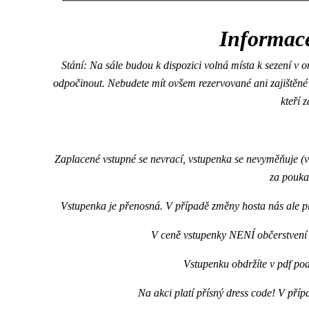
Informac
Stání: Na sále budou k dispozici volná místa k sezení v
odpočinout. Nebudete mít ovšem rezervované ani zajištěné 
kteří 
Zaplacené vstupné se nevrací, vstupenka se nevyměňuje (v
za poukaz
Vstupenka je přenosná. V případě změny hosta nás ale p
V ceně vstupenky NENÍ občerstvení 
Vstupenku obdržíte v pdf pod
Na akci platí přísný dress code! V příp