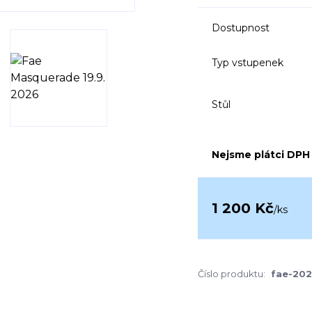
Dostupnost
Typ vstupenek
Stůl
Nejsme plátci DPH
1 200 Kč
/
ks
Číslo produktu:
fae-20