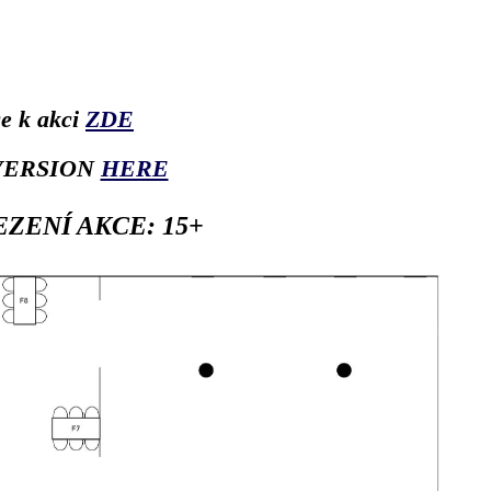
e k akci
ZDE
VERSION
HERE
ZENÍ AKCE: 15+