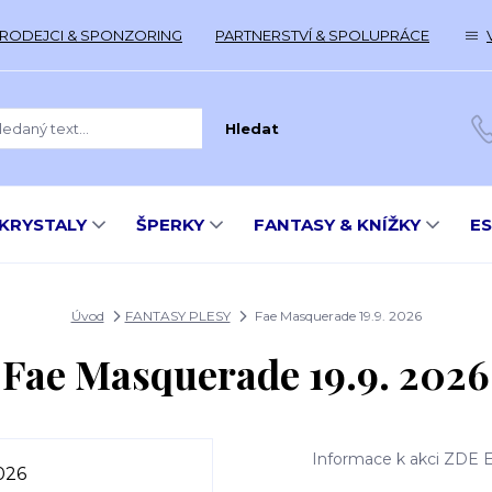
RODEJCI & SPONZORING
PARTNERSTVÍ & SPOLUPRÁCE
Hledat
KRYSTALY
ŠPERKY
FANTASY & KNÍŽKY
E
Úvod
FANTASY PLESY
Fae Masquerade 19.9. 2026
Fae Masquerade 19.9. 2026
Informace k akci ZDE 