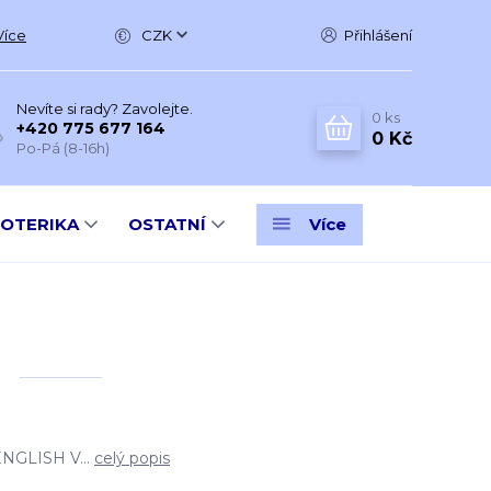
Více
CZK
Přihlášení
Nevíte si rady? Zavolejte.
0
ks
+420 775 677 164
0 Kč
Po-Pá (8-16h)
SOTERIKA
OSTATNÍ
Více
ENGLISH V...
celý popis