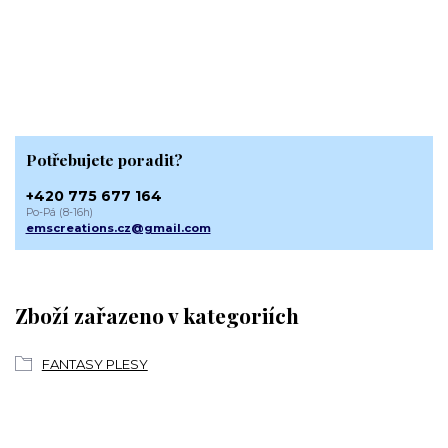
Potřebujete poradit?
+420 775 677 164
Po-Pá (8-16h)
emscreations.cz@gmail.com
Zboží zařazeno v kategoriích
FANTASY PLESY