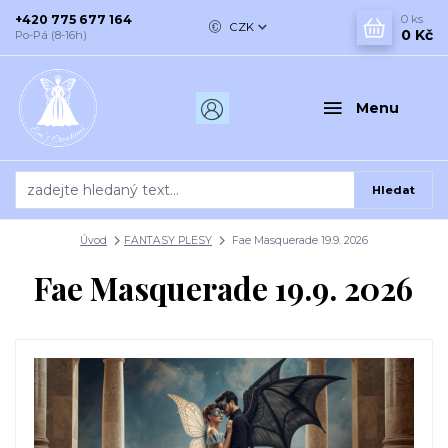
+420 775 677 164
0
ks
CZK
0 Kč
Po-Pá (8-16h)
Menu
Hledat
Úvod
FANTASY PLESY
Fae Masquerade 19.9. 2026
Fae Masquerade 19.9. 2026