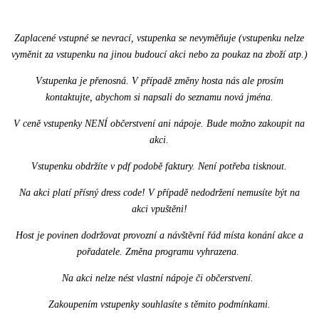
Zaplacené vstupné se nevrací, vstupenka se nevyměňuje (vstupenku nelze
vyměnit za vstupenku na jinou budoucí akci nebo za poukaz na zboží atp.)
Vstupenka je přenosná. V případě změny hosta nás ale prosím
kontaktujte, abychom si napsali do seznamu nová jména.
V ceně vstupenky NENÍ občerstvení ani nápoje. Bude možno zakoupit na
akci.
Vstupenku obdržíte v pdf podobě faktury. Není potřeba tisknout.
Na akci platí přísný dress code! V případě nedodržení nemusíte být na
akci vpuštěni!
Host je povinen dodržovat provozní a návštěvní řád místa konání akce a
pořadatele. Změna programu vyhrazena.
Na akci nelze nést vlastní nápoje či občerstvení.
Zakoupením vstupenky souhlasíte s těmito podmínkami.