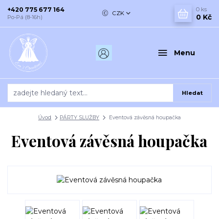
+420 775 677 164
0
ks
CZK
0 Kč
Po-Pá (8-16h)
Menu
Hledat
Úvod
PÁRTY SLUŽBY
Eventová závěsná houpačka
Eventová závěsná houpačka