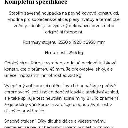
Kompletní specifikace
Stabilní závěsná houpačka na pevné kovové konstrukci,
vhodná pro společenské akce, plesy, svatby a tematické
večery. Ideální jako výrazný dekorativní prvek nebo
originální fotopoint
Rozměry stojanu: 2530 x 1920 x 2950 mm
Hmotnost : 29,6 kg
Odolný rám: Rám je vyroben z odolné ocelové trubkové
konstrukce o průměru 45 mm. Je překvapivě lehký, ale
unese impozantní hmotnost až 250 kg.
Vylepšený antikorozní nátěr: Povrch houpačky je pečlivě
chromovaný, což jí nejen dodává lesklý a atraktivní vzhled,
ale také splňuje test neutrální solné mlhy 8+. To znamená,
že je odolný vůči korozi a zaručuje dlouhou životnost v
různých prostředích.
Snadné otáčení: Díky dlouhé délce a všestrannému
nastavení se náš air hedvábný roletový rolet přizpůsobí