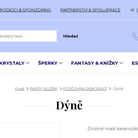
RODEJCI & SPONZORING
PARTNERSTVÍ & SPOLUPRÁCE
Hledat
KRYSTALY
ŠPERKY
FANTASY & KNÍŽKY
E
Úvod
PÁRTY SLUŽBY
PŮJČOVNA DEKORACÍ
Dýně
Dýně
Drobné malé keramické 