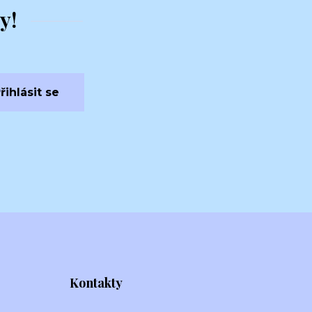
y!
řihlásit se
Kontakty