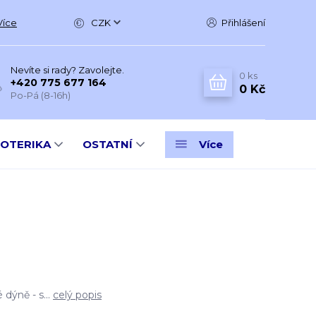
Více
CZK
Přihlášení
Nevíte si rady? Zavolejte.
0
ks
+420 775 677 164
0 Kč
Po-Pá (8-16h)
SOTERIKA
OSTATNÍ
Více
dýně - s...
celý popis