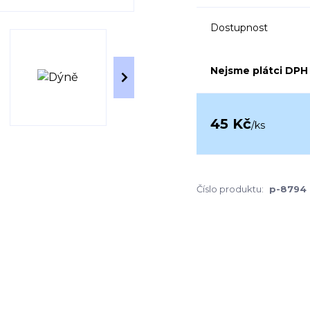
Dostupnost
Nejsme plátci DPH
45 Kč
/
ks
Číslo produktu:
p-8794