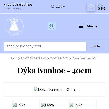
+420 775 677 164
0
ks
CZK
0 Kč
Po-Pá (8-16h)
Menu
Hledat
Úvod
FANTASY & KNÍŽKY
DÝKY & MEČE
Dýka Ivanhoe - 40cm
Dýka Ivanhoe - 40cm