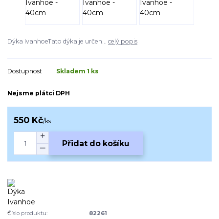
Dýka IvanhoeTato dýka je určen...
celý popis
Dostupnost
Skladem 1 ks
Nejsme plátci DPH
550 Kč
/
ks
Přidat do košíku
Číslo produktu:
82261