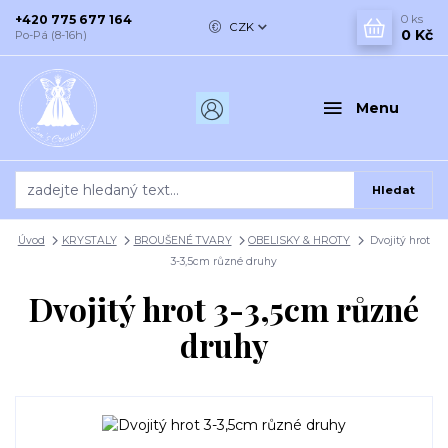
+420 775 677 164
0
ks
CZK
0 Kč
Po-Pá (8-16h)
Menu
Hledat
Úvod
KRYSTALY
BROUŠENÉ TVARY
OBELISKY & HROTY
Dvojitý hrot
3-3,5cm různé druhy
Dvojitý hrot 3-3,5cm různé
druhy