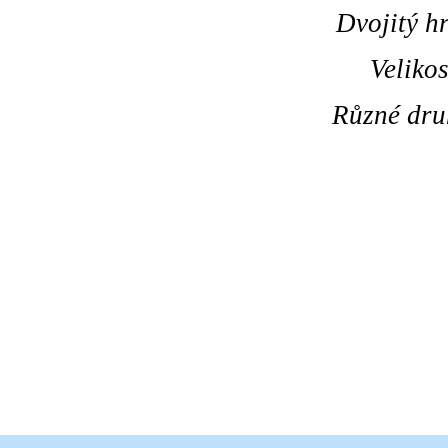
Dvojitý h
Veliko
Různé dru