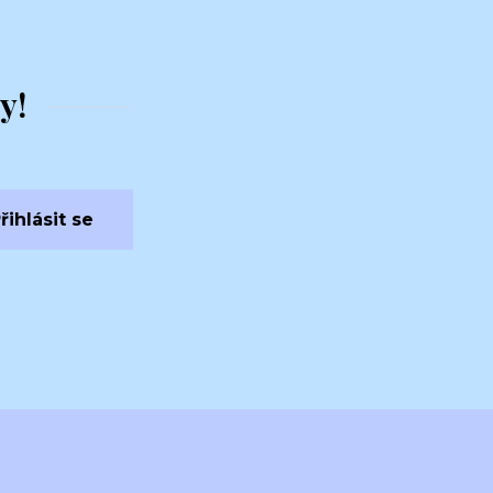
y!
řihlásit se