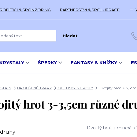
RODEJCI & SPONZORING
PARTNERSTVÍ & SPOLUPRÁCE
Hledat
KRYSTALY
ŠPERKY
FANTASY & KNÍŽKY
E
STALY
BROUŠENÉ TVARY
OBELISKY & HROTY
Dvojitý hrot 3-3,5cm
ojitý hrot 3-3,5cm různé dr
Dvojitý hrot z minerálu V