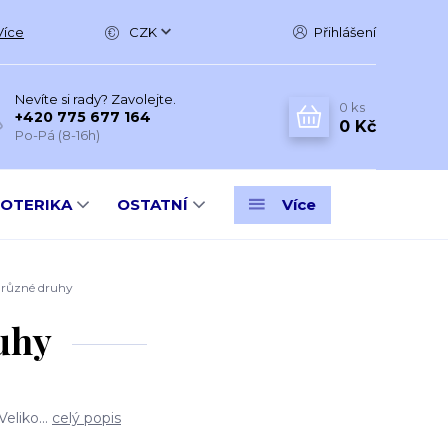
Více
CZK
Přihlášení
Nevíte si rady? Zavolejte.
0
ks
+420 775 677 164
0 Kč
Po-Pá (8-16h)
SOTERIKA
OSTATNÍ
Více
 různé druhy
uhy
eliko...
celý popis