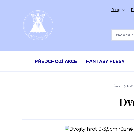
Blog
P
PŘEDCHOZÍ AKCE
FANTASY PLESY
Úvod
KRY
Dv