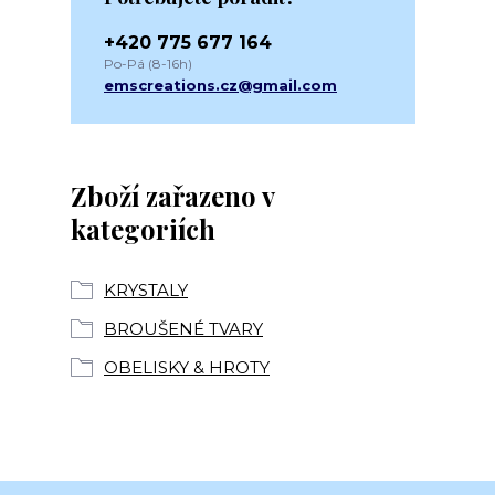
+420 775 677 164
Po-Pá (8-16h)
emscreations.cz@gmail.com
Zboží zařazeno v
kategoriích
KRYSTALY
BROUŠENÉ TVARY
OBELISKY & HROTY