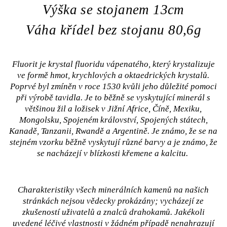
Výška se stojanem 13cm
Váha křídel bez stojanu 80,6g
Fluorit je krystal fluoridu vápenatého, který krystalizuje
ve formě hmot, krychlových a oktaedrických krystalů.
Poprvé byl zmíněn v roce 1530 kvůli jeho důležité pomoci
při výrobě tavidla. Je to běžně se vyskytující minerál s
většinou žil a ložisek v Jižní Africe, Číně, Mexiku,
Mongolsku, Spojeném království, Spojených státech,
Kanadě, Tanzanii, Rwandě a Argentině. Je známo, že se na
stejném vzorku běžně vyskytují různé barvy a je známo, že
se nacházejí v blízkosti křemene a kalcitu.
Charakteristiky všech minerálních kamenů na našich
stránkách nejsou vědecky prokázány; vycházejí ze
zkušeností uživatelů a znalců drahokamů. Jakékoli
uvedené léčivé vlastnosti v žádném případě nenahrazují