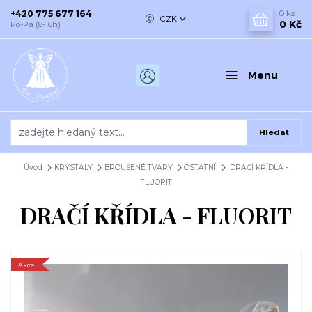
+420 775 677 164
0
ks
CZK
0 Kč
Po-Pá (8-16h)
Menu
Hledat
Úvod
KRYSTALY
BROUŠENÉ TVARY
OSTATNÍ
DRAČÍ KŘÍDLA -
FLUORIT
DRAČÍ KŘÍDLA - FLUORIT
Akce