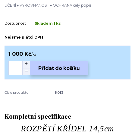
UČENÍ ♦ VYROVNANOST ♦ OCHRANA
celý popis
Dostupnost
Skladem 1 ks
Nejsme plátci DPH
1 000 Kč
/
ks
Přidat do košíku
Číslo produktu:
K013
Kompletní specifikace
ROZPĚTÍ KŘÍDEL 14,5cm