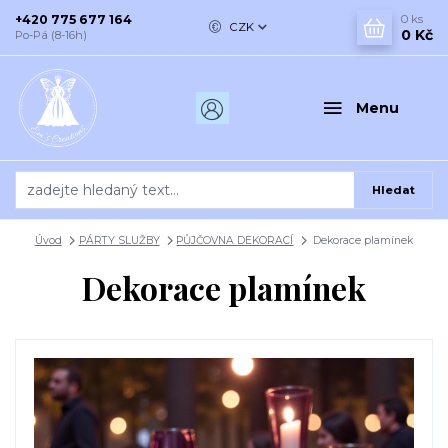
+420 775 677 164
0
ks
CZK
0 Kč
Po-Pá (8-16h)
Menu
Hledat
Úvod
PÁRTY SLUŽBY
PŮJČOVNA DEKORACÍ
Dekorace plamínek
Dekorace plamínek