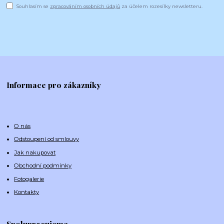
Souhlasím se
zpracováním osobních údajů
za účelem rozesílky newsletteru.
Informace pro zákazníky
O nás
Odstoupení od smlouvy
Jak nakupovat
Obchodní podmínky
Fotogalerie
Kontakty
Spolupracujeme