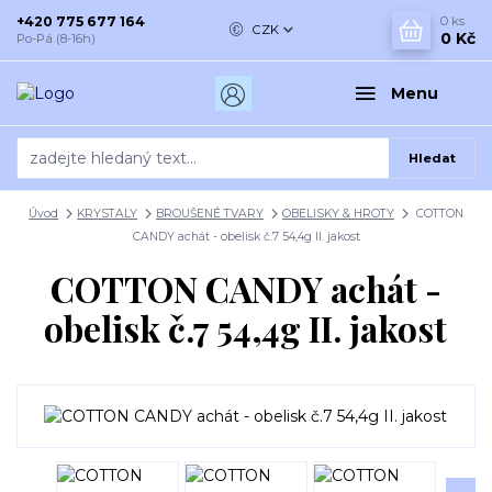
+420 775 677 164
0
ks
CZK
0 Kč
Po-Pá (8-16h)
Menu
Hledat
Úvod
KRYSTALY
BROUŠENÉ TVARY
OBELISKY & HROTY
COTTON
CANDY achát - obelisk č.7 54,4g II. jakost
COTTON CANDY achát -
obelisk č.7 54,4g II. jakost