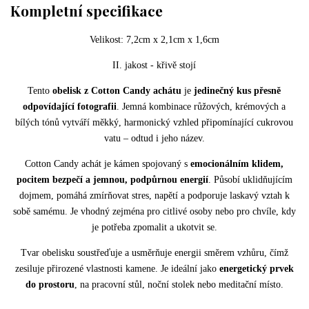
Kompletní specifikace
Velikost: 7,2cm x 2,1cm x 1,6cm
II. jakost - křivě stojí
Tento
obelisk z Cotton Candy achátu
je
jedinečný kus přesně
odpovídající fotografii
. Jemná kombinace růžových, krémových a
bílých tónů vytváří měkký, harmonický vzhled připomínající cukrovou
vatu – odtud i jeho název.
Cotton Candy achát je kámen spojovaný s
emocionálním klidem,
pocitem bezpečí a jemnou, podpůrnou energií
. Působí uklidňujícím
dojmem, pomáhá zmírňovat stres, napětí a podporuje laskavý vztah k
sobě samému. Je vhodný zejména pro citlivé osoby nebo pro chvíle, kdy
je potřeba zpomalit a ukotvit se.
Tvar obelisku soustřeďuje a usměrňuje energii směrem vzhůru, čímž
zesiluje přirozené vlastnosti kamene. Je ideální jako
energetický prvek
do prostoru
, na pracovní stůl, noční stolek nebo meditační místo.