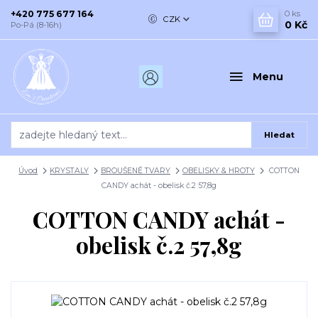
+420 775 677 164
0
ks
CZK
0 Kč
Po-Pá (8-16h)
Menu
Hledat
Úvod
KRYSTALY
BROUŠENÉ TVARY
OBELISKY & HROTY
COTTON
CANDY achát - obelisk č.2 57,8g
COTTON CANDY achát -
obelisk č.2 57,8g