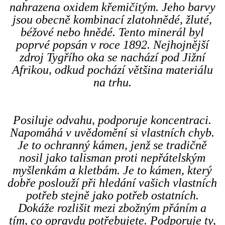
nahrazena oxidem křemičitým. Jeho barvy
jsou obecně kombinací zlatohnědé, žluté,
béžové nebo hnědé. Tento minerál byl
poprvé popsán v roce 1892. Nejhojnější
zdroj Tygřího oka se nachází pod Jižní
Afrikou, odkud pochází většina materiálu
na trhu.
Posiluje odvahu, podporuje koncentraci.
Napomáhá v uvědomění si vlastních chyb.
Je to ochranný kámen, jenž se tradičně
nosil jako talisman proti nepřátelským
myšlenkám a kletbám. Je to kámen, který
dobře poslouží při hledání vašich vlastních
potřeb stejně jako potřeb ostatních.
Dokáže rozlišit mezi zbožným přáním a
tím, co opravdu potřebujete. Podporuje ty,