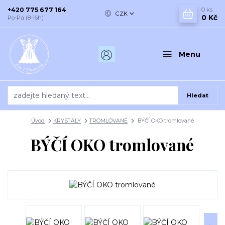
+420 775 677 164
0
ks
CZK
0 Kč
Po-Pá (8-16h)
Menu
Hledat
Úvod
KRYSTALY
TROMLOVANÉ
BÝČÍ OKO tromlované
BÝČÍ OKO tromlované