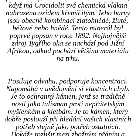
když má Crocidolit svá chemická vlákna
nahrazena oxidem křemičitým. Jeho barvy
jsou obecně kombinací zlatohnědé, žluté,
béžové nebo hnědé. Tento minerál byl
poprvé popsán v roce 1892. Nejhojnější
zdroj Tygřího oka se nachází pod Jižní
Afrikou, odkud pochází většina materiálu
na trhu.
Posiluje odvahu, podporuje koncentraci.
Napomáhá v uvědomění si vlastních chyb.
Je to ochranný kámen, jenž se tradičně
nosil jako talisman proti nepřátelským
myšlenkám a kletbám. Je to kámen, který
dobře poslouží při hledání vašich vlastních
potřeb stejně jako potřeb ostatních.
Dokáže rozlišit mezi zbožným přáním a