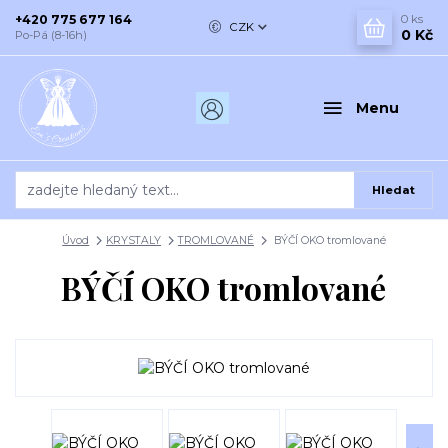
+420 775 677 164
0
ks
CZK
0 Kč
Po-Pá (8-16h)
Menu
Hledat
Úvod
KRYSTALY
TROMLOVANÉ
BÝČÍ OKO tromlované
BÝČÍ OKO tromlované