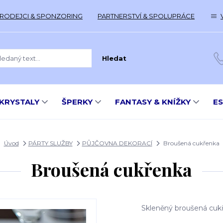
RODEJCI & SPONZORING
PARTNERSTVÍ & SPOLUPRÁCE
Hledat
KRYSTALY
ŠPERKY
FANTASY & KNÍŽKY
E
Úvod
PÁRTY SLUŽBY
PŮJČOVNA DEKORACÍ
Broušená cukřenka
Broušená cukřenka
Skleněný broušená cukř