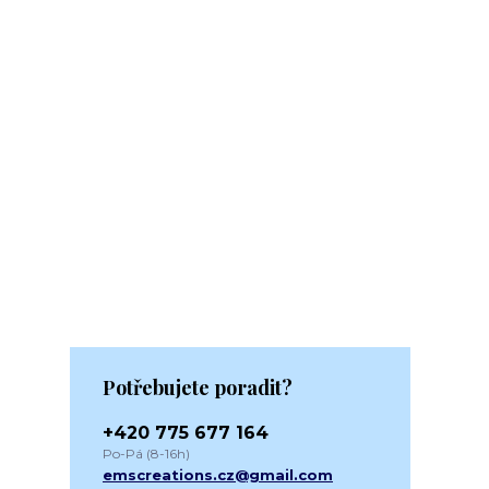
Potřebujete poradit?
+420 775 677 164
Po-Pá (8-16h)
emscreations.cz@gmail.com