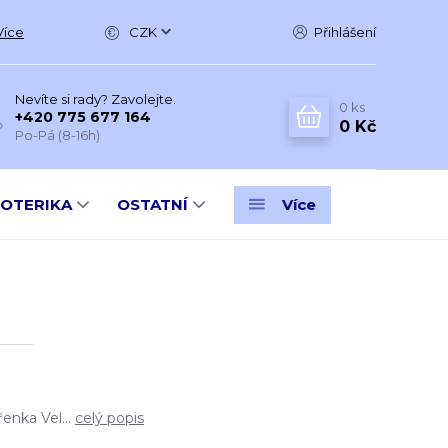
Více
CZK
Přihlášení
Nevíte si rady? Zavolejte.
0
ks
+420 775 677 164
0 Kč
Po-Pá (8-16h)
SOTERIKA
OSTATNÍ
Více
enka Vel...
celý popis