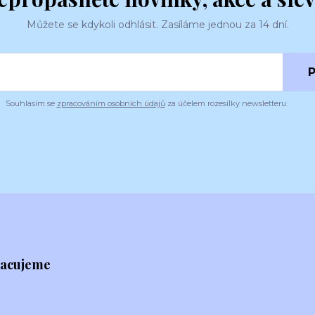
Můžete se kdykoli odhlásit. Zasíláme jednou za 14 dní.
P
Souhlasím se
zpracováním osobních údajů
za účelem rozesílky newsletteru.
racujeme