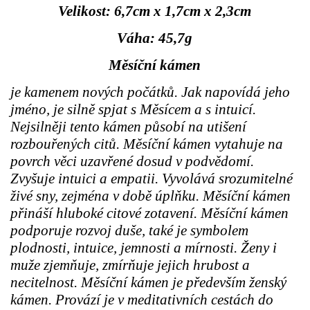
Velikost: 6,7cm x 1,7cm x 2,3cm
Váha: 45,7g
Měsíční kámen
je kamenem nových počátků. Jak napovídá jeho
jméno, je silně spjat s Měsícem a s intuicí.
Nejsilněji tento kámen působí na utišení
rozbouřených citů. Měsíční kámen vytahuje na
povrch věci uzavřené dosud v podvědomí.
Zvyšuje intuici a empatii. Vyvolává srozumitelné
živé sny, zejména v době úplňku. Měsíční kámen
přináší hluboké citové zotavení. Měsíční kámen
podporuje rozvoj duše, také je symbolem
plodnosti, intuice, jemnosti a mírnosti. Ženy i
muže zjemňuje, zmírňuje jejich hrubost a
necitelnost. Měsíční kámen je především ženský
kámen. Provází je v meditativních cestách do