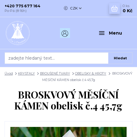
+420 775 677 164
0
ks
CZK
0 Kč
Po-Pá (8-16h)
Menu
Hledat
Úvod
KRYSTALY
BROUŠENÉ TVARY
OBELISKY & HROTY
BROSKVOVÝ
MĚSÍČNÍ KÁMEN obelisk č.4 45,7g
BROSKVOVÝ MĚSÍČNÍ
KÁMEN obelisk č.4 45,7g