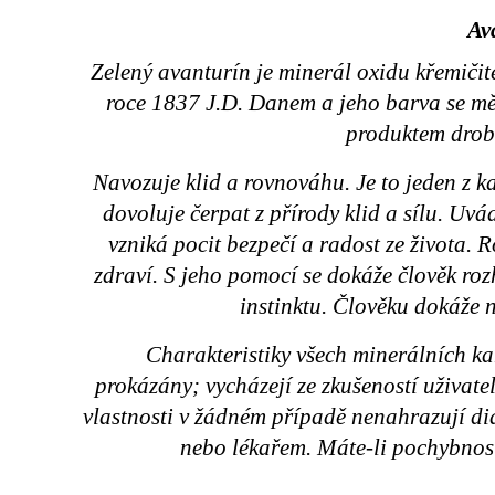
Av
Zelený avanturín je minerál oxidu křemiči
roce 1837 J.D. Danem a jeho barva se mění
produktem drobn
Navozuje klid a rovnováhu. Je to jeden z 
dovoluje čerpat z přírody klid a sílu. Uvá
vzniká pocit bezpečí a radost ze života.
zdraví. S jeho pomocí se dokáže člověk ro
instinktu. Člověku dokáže 
Charakteristiky všech minerálních k
prokázány; vycházejí ze zkušeností uživat
vlastnosti v žádném případě nenahrazují d
nebo lékařem. Máte-li pochybnost