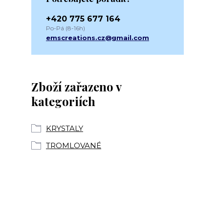
+420 775 677 164
Po-Pá (8-16h)
emscreations.cz@gmail.com
Zboží zařazeno v
kategoriích
KRYSTALY
TROMLOVANÉ