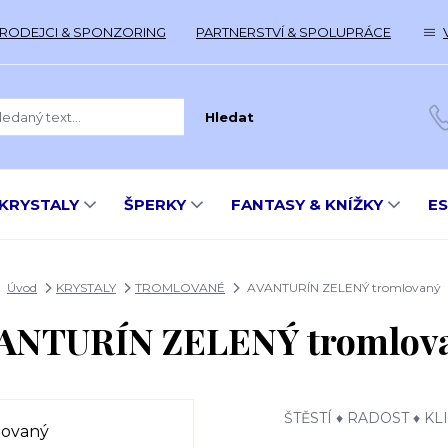
RODEJCI & SPONZORING
PARTNERSTVÍ & SPOLUPRÁCE
Hledat
KRYSTALY
ŠPERKY
FANTASY & KNÍŽKY
E
Úvod
KRYSTALY
TROMLOVANÉ
AVANTURÍN ZELENÝ tromlovaný
ANTURÍN ZELENÝ tromlov
ŠTĚSTÍ ♦ RADOST ♦ KL