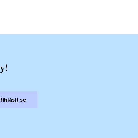
y!
řihlásit se