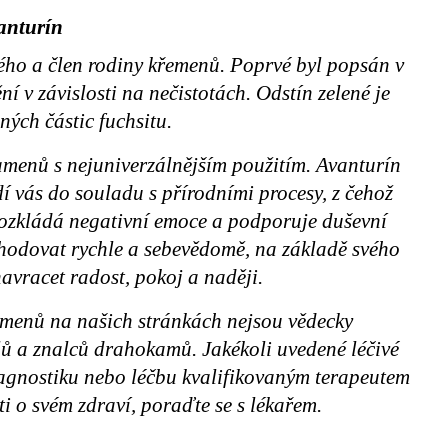
anturín
tého a člen rodiny křemenů. Poprvé byl popsán v
 v závislosti na nečistotách. Odstín zelené je
ých částic fuchsitu.
kamenů s nejuniverzálnějším použitím. Avanturín
dí vás do souladu s přírodními procesy, z čehož
 Rozkládá negativní emoce a podporuje duševní
zhodovat rychle a sebevědomě, na základě svého
navracet radost, pokoj a naději.
amenů na našich stránkách nejsou vědecky
elů a znalců drahokamů. Jakékoli uvedené léčivé
iagnostiku nebo léčbu kvalifikovaným terapeutem
i o svém zdraví, poraďte se s lékařem.