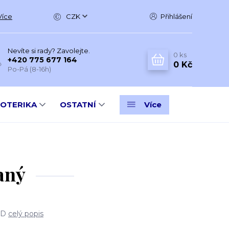
Více
CZK
Přihlášení
Nevíte si rady? Zavolejte.
0
ks
+420 775 677 164
0 Kč
Po-Pá (8-16h)
SOTERIKA
OSTATNÍ
Více
aný
ID
celý popis