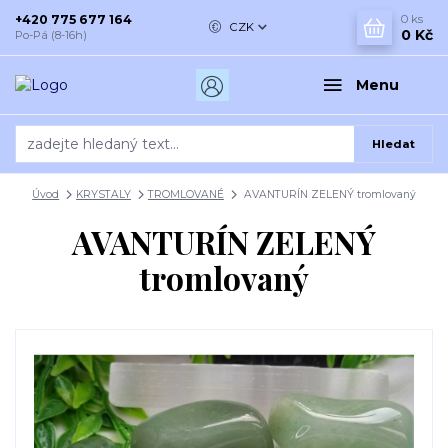
+420 775 677 164
0
ks
CZK
0 Kč
Po-Pá (8-16h)
Menu
Hledat
Úvod
KRYSTALY
TROMLOVANÉ
AVANTURÍN ZELENÝ tromlovaný
AVANTURÍN ZELENÝ
tromlovaný