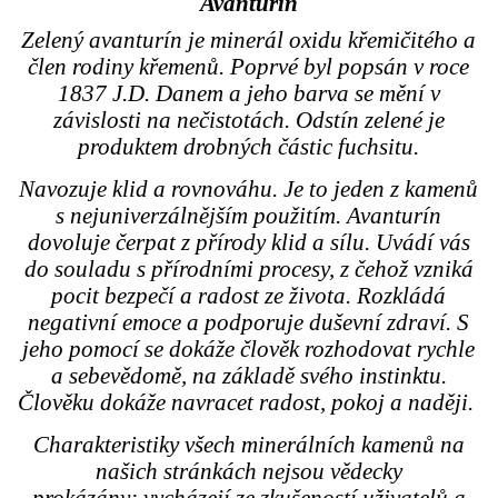
Avanturín
Zelený avanturín je minerál oxidu křemičitého a
člen rodiny křemenů. Poprvé byl popsán v roce
1837 J.D. Danem a jeho barva se mění v
závislosti na nečistotách. Odstín zelené je
produktem drobných částic fuchsitu.
Navozuje klid a rovnováhu. Je to jeden z kamenů
s nejuniverzálnějším použitím. Avanturín
dovoluje čerpat z přírody klid a sílu. Uvádí vás
do souladu s přírodními procesy, z čehož vzniká
pocit bezpečí a radost ze života. Rozkládá
negativní emoce a podporuje duševní zdraví. S
jeho pomocí se dokáže člověk rozhodovat rychle
a sebevědomě, na základě svého instinktu.
Člověku dokáže navracet radost, pokoj a naději.
Charakteristiky všech minerálních kamenů na
našich stránkách nejsou vědecky
prokázány; vycházejí ze zkušeností uživatelů a