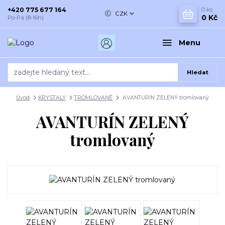
+420 775 677 164
0
ks
CZK
0 Kč
Po-Pá (8-16h)
Menu
Hledat
Úvod
KRYSTALY
TROMLOVANÉ
AVANTURÍN ZELENÝ tromlovaný
AVANTURÍN ZELENÝ
tromlovaný