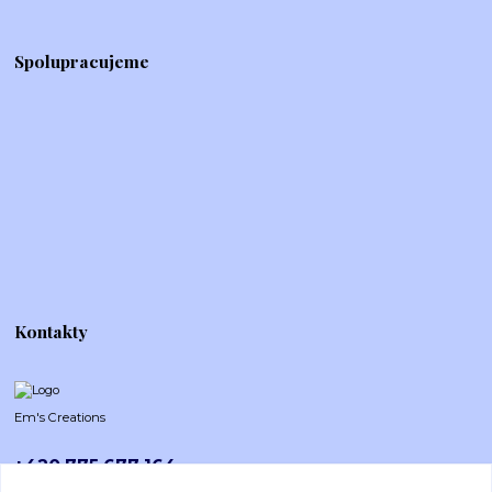
Spolupracujeme
Kontakty
Em's Creations
+420 775 677 164
Po-Pá (8-16h)