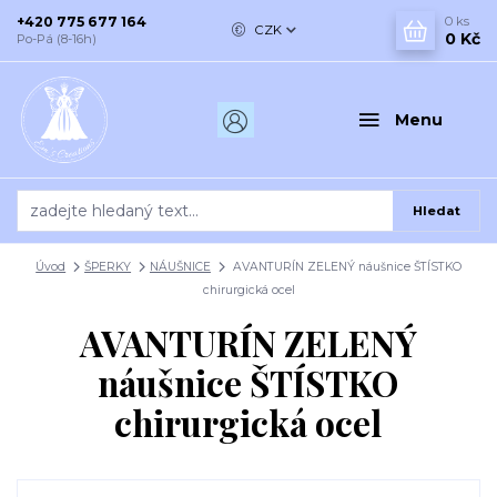
+420 775 677 164
0
ks
CZK
0 Kč
Po-Pá (8-16h)
Menu
Hledat
Úvod
ŠPERKY
NÁUŠNICE
AVANTURÍN ZELENÝ náušnice ŠTÍSTKO
chirurgická ocel
AVANTURÍN ZELENÝ
náušnice ŠTÍSTKO
chirurgická ocel