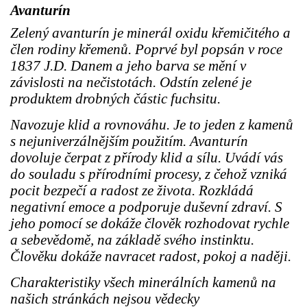
Avanturín
Zelený avanturín je minerál oxidu křemičitého a
člen rodiny křemenů. Poprvé byl popsán v roce
1837 J.D. Danem a jeho barva se mění v
závislosti na nečistotách. Odstín zelené je
produktem drobných částic fuchsitu.
Navozuje klid a rovnováhu. Je to jeden z kamenů
s nejuniverzálnějším použitím. Avanturín
dovoluje čerpat z přírody klid a sílu. Uvádí vás
do souladu s přírodními procesy, z čehož vzniká
pocit bezpečí a radost ze života. Rozkládá
negativní emoce a podporuje duševní zdraví. S
jeho pomocí se dokáže člověk rozhodovat rychle
a sebevědomě, na základě svého instinktu.
Člověku dokáže navracet radost, pokoj a naději.
Charakteristiky všech minerálních kamenů na
našich stránkách nejsou vědecky