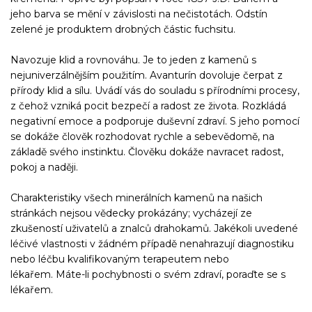
jeho barva se mění v závislosti na nečistotách. Odstín
zelené je produktem drobných částic fuchsitu.
Navozuje klid a rovnováhu. Je to jeden z kamenů s
nejuniverzálnějším použitím. Avanturín dovoluje čerpat z
přírody klid a sílu. Uvádí vás do souladu s přírodními procesy,
z čehož vzniká pocit bezpečí a radost ze života. Rozkládá
negativní emoce a podporuje duševní zdraví. S jeho pomocí
se dokáže člověk rozhodovat rychle a sebevědomě, na
základě svého instinktu. Člověku dokáže navracet radost,
pokoj a naději.
Charakteristiky všech minerálních kamenů na našich
stránkách nejsou vědecky prokázány; vycházejí ze
zkušeností uživatelů a znalců drahokamů. Jakékoli uvedené
léčivé vlastnosti v žádném případě nenahrazují diagnostiku
nebo léčbu kvalifikovaným terapeutem nebo
lékařem. Máte-li pochybnosti o svém zdraví, poraďte se s
lékařem.