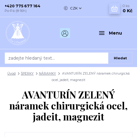
+420 775 677 164
0
ks
CZK
0 Kč
Po-Pá (8-16h)
Menu
Hledat
Úvod
ŠPERKY
NÁRAMKY
AVANTURÍN ZELENÝ náramek chirurgická
ocel, jadeit, magnezit
AVANTURÍN ZELENÝ
náramek chirurgická ocel,
jadeit, magnezit