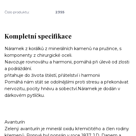
Číslo produktu:
2355
Kompletní specifikace
Náramek z korálků z minerálních kamenů na pružince, s
komponenty z chirurgické oceli.
Navozuje rovnováhu a harmonii, pomáhá při úlevě od zlosti
a podráždění.
přitahuje do života štěstí, přátelství i harmonii
Pomáhá nám stát se odolnějšími proti stresu a překonávat
nervozitu, pocity hněvu a sobectví.Náramek je dodán v
dárkovém pytlíčku.
Avanturín
Zelený avanturín je minerál oxidu křemičitého a člen rodiny
křemenů. Poprvé byl popsán v roce 1837 J.D. Danem a