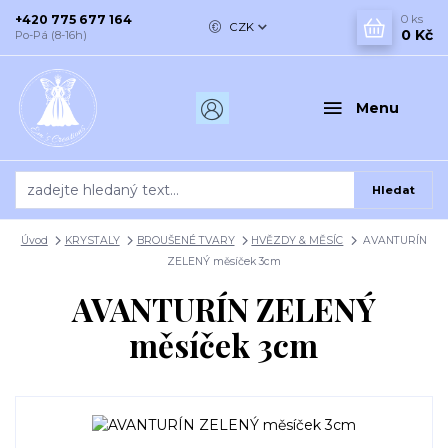
+420 775 677 164
0
ks
CZK
0 Kč
Po-Pá (8-16h)
Menu
Hledat
Úvod
KRYSTALY
BROUŠENÉ TVARY
HVĚZDY & MĚSÍC
AVANTURÍN
ZELENÝ měsíček 3cm
AVANTURÍN ZELENÝ
měsíček 3cm