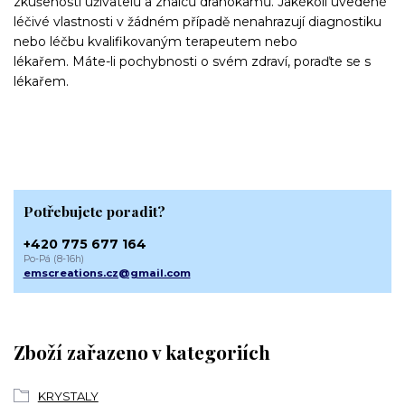
zkušeností uživatelů a znalců drahokamů. Jakékoli uvedené
léčivé vlastnosti v žádném případě nenahrazují diagnostiku
nebo léčbu kvalifikovaným terapeutem nebo
lékařem. Máte-li pochybnosti o svém zdraví, poraďte se s
lékařem.
Potřebujete poradit?
+420 775 677 164
Po-Pá (8-16h)
emscreations.cz@gmail.com
Zboží zařazeno v kategoriích
KRYSTALY