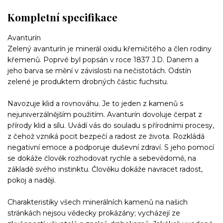
Kompletní specifikace
Avanturín
Zelený avanturín je minerál oxidu křemičitého a člen rodiny
křemenů. Poprvé byl popsán v roce 1837 J.D. Danem a
jeho barva se mění v závislosti na nečistotách. Odstín
zelené je produktem drobných částic fuchsitu.
Navozuje klid a rovnováhu. Je to jeden z kamenů s
nejuniverzálnějším použitím. Avanturín dovoluje čerpat z
přírody klid a sílu. Uvádí vás do souladu s přírodními procesy,
z čehož vzniká pocit bezpečí a radost ze života. Rozkládá
negativní emoce a podporuje duševní zdraví. S jeho pomocí
se dokáže člověk rozhodovat rychle a sebevědomě, na
základě svého instinktu. Člověku dokáže navracet radost,
pokoj a naději.
Charakteristiky všech minerálních kamenů na našich
stránkách nejsou vědecky prokázány; vycházejí ze