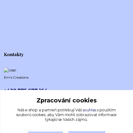
Kontakty
Em's Creations
+420 775 677 164
Po-Pá (8-16h)
Zpracování cookies
emscreations.cz@gmail.com
Náš e-shop a partneři potřebují Váš
souhlas
s použitím
souborů cookies, aby Vám mohli zobrazovat informace
týkající se Vašich zájmů.