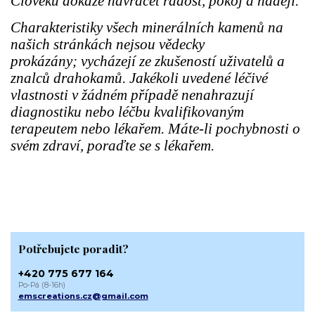
Člověku dokáže navracet radost, pokoj a naději.
Charakteristiky všech minerálních kamenů na
našich stránkách nejsou vědecky
prokázány; vycházejí ze zkušeností uživatelů a
znalců drahokamů. Jakékoli uvedené léčivé
vlastnosti v žádném případě nenahrazují
diagnostiku nebo léčbu kvalifikovaným
terapeutem nebo lékařem. Máte-li pochybnosti o
svém zdraví, poraďte se s lékařem.
Potřebujete poradit?
+420 775 677 164
Po-Pá (8-16h)
emscreations.cz@gmail.com