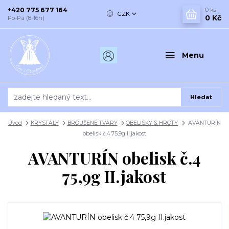
+420 775 677 164
0
ks
CZK
0 Kč
Po-Pá (8-16h)
Menu
Hledat
Úvod
KRYSTALY
BROUŠENÉ TVARY
OBELISKY & HROTY
AVANTURÍN
obelisk č.4 75,9g II.jakost
AVANTURÍN obelisk č.4
75,9g II.jakost