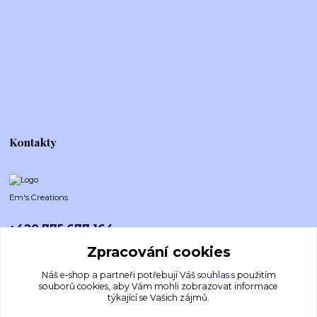
Kontakty
Em's Creations
+420 775 677 164
Po-Pá (8-16h)
Zpracování cookies
emscreations.cz@gmail.com
Náš e-shop a partneři potřebují Váš
souhlas
s použitím
souborů cookies, aby Vám mohli zobrazovat informace
týkající se Vašich zájmů.