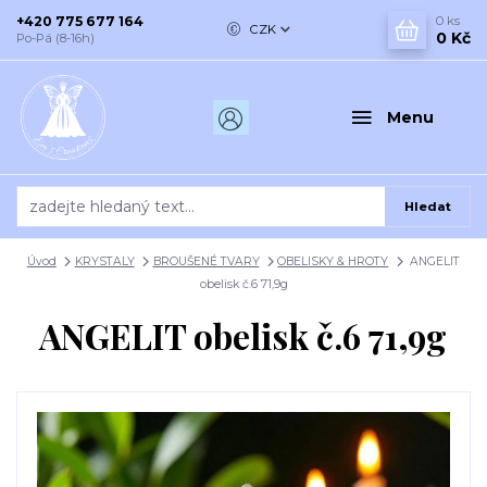
+420 775 677 164
0
ks
CZK
0 Kč
Po-Pá (8-16h)
Menu
Hledat
Úvod
KRYSTALY
BROUŠENÉ TVARY
OBELISKY & HROTY
ANGELIT
obelisk č.6 71,9g
ANGELIT obelisk č.6 71,9g