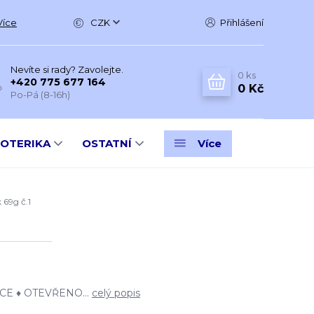
Více
CZK
Přihlášení
Nevíte si rady? Zavolejte.
0
ks
+420 775 677 164
0 Kč
Po-Pá (8-16h)
SOTERIKA
OSTATNÍ
Více
 69g č.1
E ♦ OTEVŘENO...
celý popis