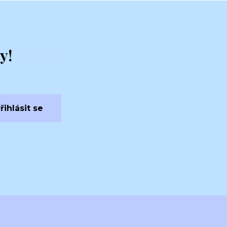
y!
řihlásit se