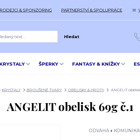
RODEJCI & SPONZORING
PARTNERSTVÍ & SPOLUPRÁCE
Hledat
KRYSTALY
ŠPERKY
FANTASY & KNÍŽKY
E
KRYSTALY
BROUŠENÉ TVARY
OBELISKY & HROTY
ANGELIT obelisk
ANGELIT obelisk 69g č.1
ODVAHA ♦ KOMUNIKAC