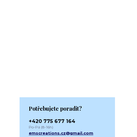
Potřebujete poradit?
+420 775 677 164
Po-Pá (8-16h)
emscreations.cz@gmail.com