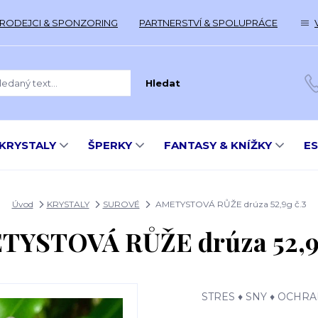
RODEJCI & SPONZORING
PARTNERSTVÍ & SPOLUPRÁCE
Hledat
KRYSTALY
ŠPERKY
FANTASY & KNÍŽKY
E
Úvod
KRYSTALY
SUROVÉ
AMETYSTOVÁ RŮŽE drúza 52,9g č.3
TYSTOVÁ RŮŽE drúza 52,9g
STRES ♦ SNY ♦ OCHR