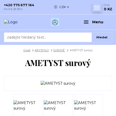
+420 775 677 164
0
ks
CZK
0 Kč
Po-Pá (8-16h)
Menu
Hledat
Úvod
KRYSTALY
SUROVÉ
AMETYST surový
AMETYST surový