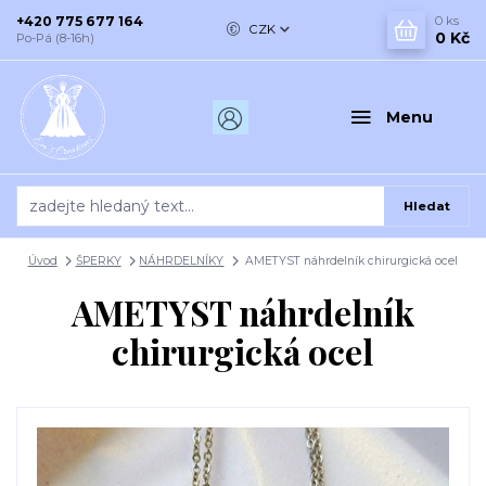
+420 775 677 164
0
ks
CZK
0 Kč
Po-Pá (8-16h)
Menu
Hledat
Úvod
ŠPERKY
NÁHRDELNÍKY
AMETYST náhrdelník chirurgická ocel
AMETYST náhrdelník
chirurgická ocel