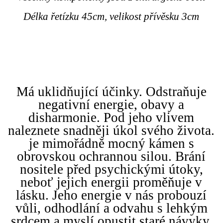
Délka řetízku 45cm, velikost přívěsku 3cm
Má uklidňující účinky. Odstraňuje
negativní energie, obavy a
disharmonie. Pod jeho vlivem
naleznete snadněji úkol svého života.
je mimořádně mocný kámen s
obrovskou ochrannou silou. Brání
nositele před psychickými útoky,
neboť jejich energii proměňuje v
lásku. Jeho energie v nás probouzí
vůli, odhodlání a odvahu s lehkým
srdcem a myslí opustit staré návyky,