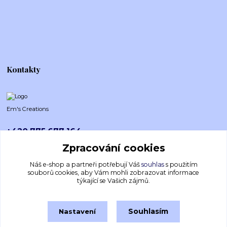
Kontakty
Em's Creations
+420 775 677 164
Po-Pá (8-16h)
Zpracování cookies
emscreations.cz@gmail.com
Náš e-shop a partneři potřebují Váš
souhlas
s použitím
souborů cookies, aby Vám mohli zobrazovat informace
týkající se Vašich zájmů.
Souhlasím
Nastavení