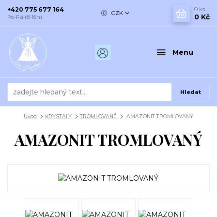
+420 775 677 164
0
ks
CZK
0 Kč
Po-Pá (8-16h)
Menu
Hledat
Úvod
KRYSTALY
TROMLOVANÉ
AMAZONIT TROMLOVANÝ
AMAZONIT TROMLOVANÝ