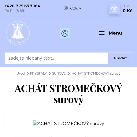
+420 775 677 164
0
ks
CZK
0 Kč
Po-Pá (8-16h)
Menu
Hledat
Úvod
KRYSTALY
SUROVÉ
ACHÁT STROMEČKOVÝ surový
ACHÁT STROMEČKOVÝ
surový