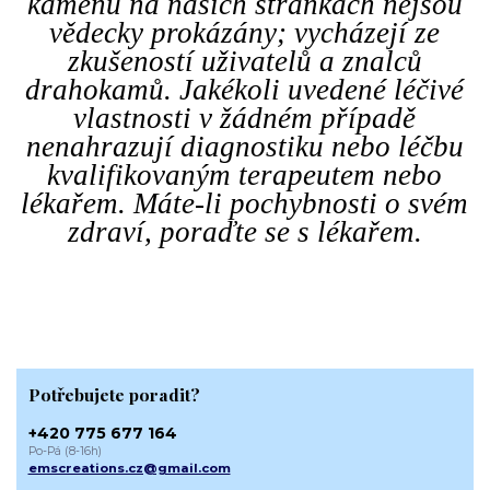
kamenů na našich stránkách nejsou
vědecky prokázány; vycházejí ze
zkušeností uživatelů a znalců
drahokamů. Jakékoli uvedené léčivé
vlastnosti v žádném případě
nenahrazují diagnostiku nebo léčbu
kvalifikovaným terapeutem nebo
lékařem. Máte-li pochybnosti o svém
zdraví, poraďte se s lékařem.
Potřebujete poradit?
+420 775 677 164
Po-Pá (8-16h)
emscreations.cz@gmail.com