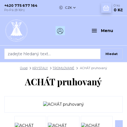
+420 775 677 164
0
ks
CZK
0 Kč
Po-Pá (8-16h)
Menu
Hledat
Úvod
KRYSTALY
TROMLOVANÉ
ACHÁT pruhovaný
ACHÁT pruhovaný