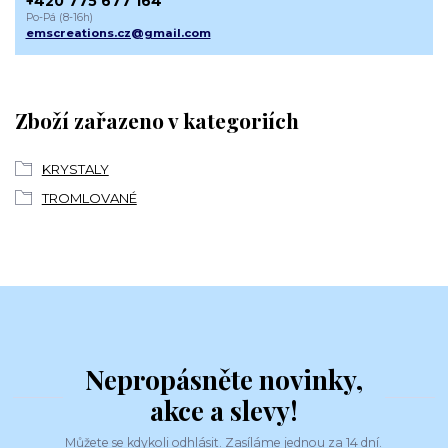
+420 775 677 164
Po-Pá (8-16h)
emscreations.cz@gmail.com
Zboží zařazeno v kategoriích
KRYSTALY
TROMLOVANÉ
Nepropásněte novinky,
akce a slevy!
Můžete se kdykoli odhlásit. Zasíláme jednou za 14 dní.