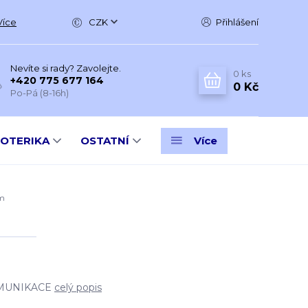
Více
CZK
Přihlášení
Nevíte si rady? Zavolejte.
0
ks
+420 775 677 164
0 Kč
Po-Pá (8-16h)
SOTERIKA
OSTATNÍ
Více
cm
OMUNIKACE
celý popis