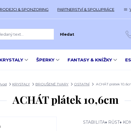
RODEJCI & SPONZORING
PARTNERSTVÍ & SPOLUPRÁCE
Hledat
KRYSTALY
ŠPERKY
FANTASY & KNÍŽKY
E
Úvod
KRYSTALY
BROUŠENÉ TVARY
OSTATNÍ
ACHÁT plátek 10,6
ACHÁT plátek 10,6cm
STABILITA♦ RŮST♦ K