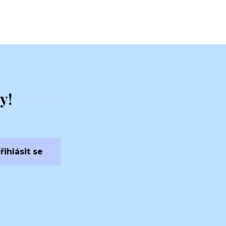
y!
řihlásit se