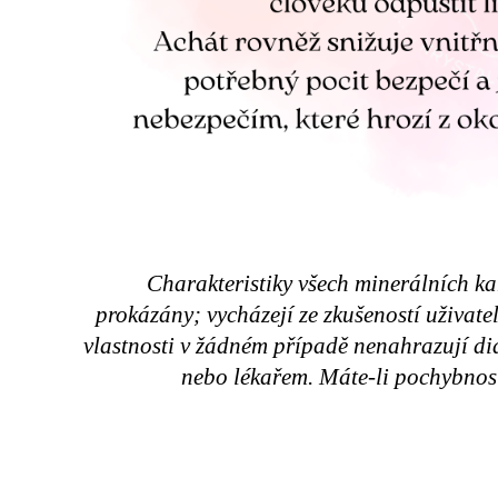
Charakteristiky všech minerálních k
prokázány; vycházejí ze zkušeností uživat
vlastnosti v žádném případě nenahrazují d
nebo lékařem. Máte-li pochybnost