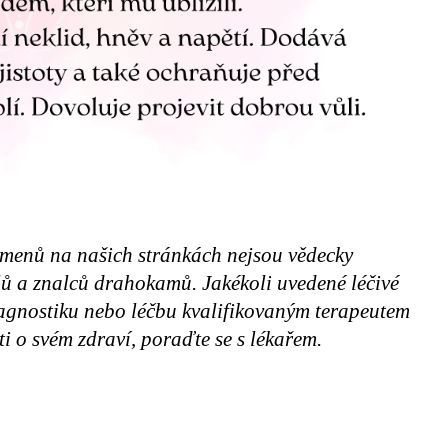
amenů na našich stránkách nejsou vědecky
elů a znalců drahokamů. Jakékoli uvedené léčivé
iagnostiku nebo léčbu kvalifikovaným terapeutem
i o svém zdraví, poraďte se s lékařem.