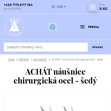
+420 775 677 164
0
ks
CZK
0 Kč
Po-Pá (8-16h)
Menu
Hledat
Úvod
ŠPERKY
NÁUŠNICE
ACHÁT náušnice chirurgická ocel - šedý
ACHÁT náušnice
chirurgická ocel - šedý