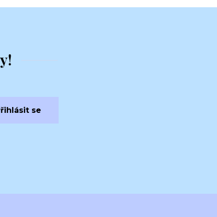
y!
řihlásit se