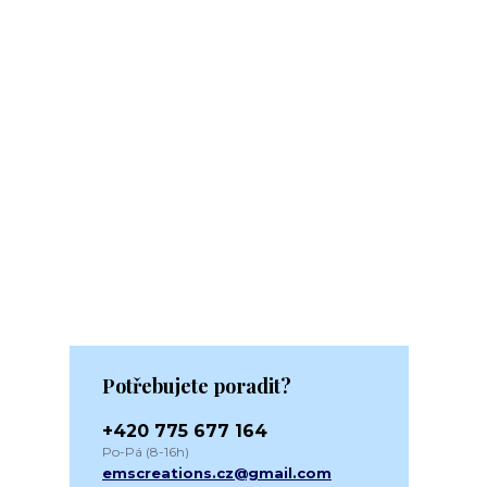
Potřebujete poradit?
+420 775 677 164
Po-Pá (8-16h)
emscreations.cz@gmail.com