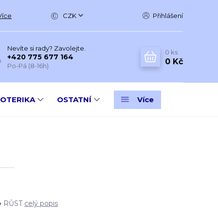
Více
CZK
Přihlášení
Nevíte si rady? Zavolejte.
0
ks
+420 775 677 164
0 Kč
Po-Pá (8-16h)
SOTERIKA
OSTATNÍ
Více
♦ RŮST
celý popis