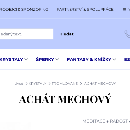
RODEJCI & SPONZORING
PARTNERSTVÍ & SPOLUPRÁCE
Hledat
KRYSTALY
ŠPERKY
FANTASY & KNÍŽKY
E
Úvod
KRYSTALY
TROMLOVANÉ
ACHÁT MECHOVÝ
ACHÁT MECHOVÝ
MEDITACE ♦ RADOST 