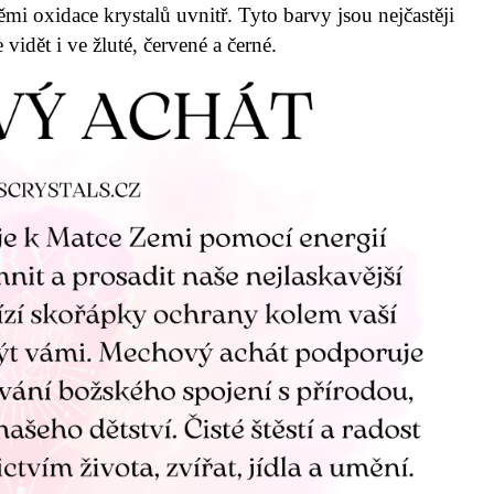
 oxidace krystalů uvnitř. Tyto barvy jsou nejčastěji
 vidět i ve žluté, červené a černé.