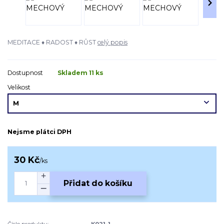
MEDITACE ♦ RADOST ♦ RŮST
celý popis
Dostupnost
Skladem 11 ks
Velikost
Nejsme plátci DPH
30 Kč
/
ks
Přidat do košíku
Číslo produktu:
K021-1