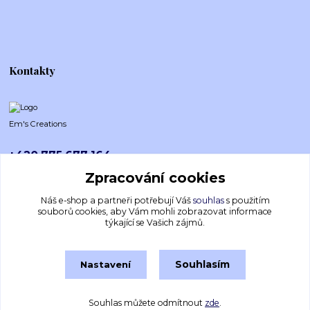
Kontakty
Em's Creations
+420 775 677 164
Po-Pá (8-16h)
Zpracování cookies
emscreations.cz@gmail.com
Náš e-shop a partneři potřebují Váš
souhlas
s použitím
souborů cookies, aby Vám mohli zobrazovat informace
týkající se Vašich zájmů.
Souhlasím
Nastavení
Souhlas můžete odmítnout
zde
.
Vytvořeno na
Eshop-rychle.cz