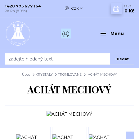
+420 775 677 164
0
ks
CZK
0 Kč
Po-Pá (8-16h)
Menu
Hledat
Úvod
KRYSTALY
TROMLOVANÉ
ACHÁT MECHOVÝ
ACHÁT MECHOVÝ