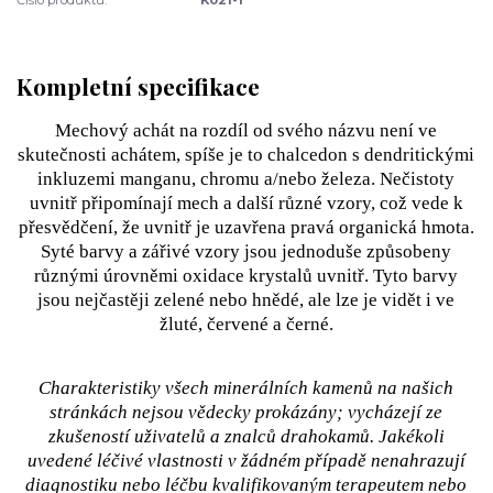
Kompletní specifikace
Mechový achát na rozdíl od svého názvu není ve
skutečnosti achátem, spíše je to chalcedon s dendritickými
inkluzemi manganu, chromu a/nebo železa. Nečistoty
uvnitř připomínají mech a další různé vzory, což vede k
přesvědčení, že uvnitř je uzavřena pravá organická hmota.
Syté barvy a zářivé vzory jsou jednoduše způsobeny
různými úrovněmi oxidace krystalů uvnitř. Tyto barvy
jsou nejčastěji zelené nebo hnědé, ale lze je vidět i ve
žluté, červené a černé.
Charakteristiky všech minerálních kamenů na našich
stránkách nejsou vědecky prokázány; vycházejí ze
zkušeností uživatelů a znalců drahokamů. Jakékoli
uvedené léčivé vlastnosti v žádném případě nenahrazují
diagnostiku nebo léčbu kvalifikovaným terapeutem nebo