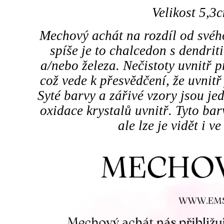
Velikost 5,3
Mechový achát na rozdíl od svéh
spíše je to chalcedon s dendr
a/nebo železa. Nečistoty uvnitř 
což vede k přesvědčení, že uvnit
Syté barvy a zářivé vzory jsou 
oxidace krystalů uvnitř. Tyto bar
ale lze je vidět i v