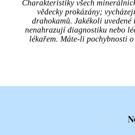
Charakteristiky všech minerální
vědecky prokázány; vycházejí
drahokamů. Jakékoli uvedené l
nenahrazují diagnostiku nebo l
lékařem. Máte-li pochybnosti o
N