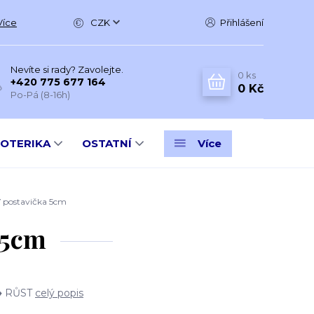
Více
CZK
Přihlášení
Nevíte si rady? Zavolejte.
0
ks
+420 775 677 164
0 Kč
Po-Pá (8-16h)
SOTERIKA
OSTATNÍ
Více
ostavička 5cm
 5cm
♦ RŮST
celý popis