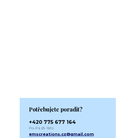
Potřebujete poradit?
+420 775 677 164
Po-Pá (8-16h)
emscreations.cz@gmail.com