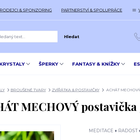
RODEJCI & SPONZORING
PARTNERSTVÍ & SPOLUPRÁCE
Hledat
KRYSTALY
ŠPERKY
FANTASY & KNÍŽKY
E
LY
BROUŠENÉ TVARY
ZVÍŘÁTKA & POSTAVIČKY
ACHÁT MECHOVÝ p
ÁT MECHOVÝ postavička
MEDITACE ♦ RADOST 