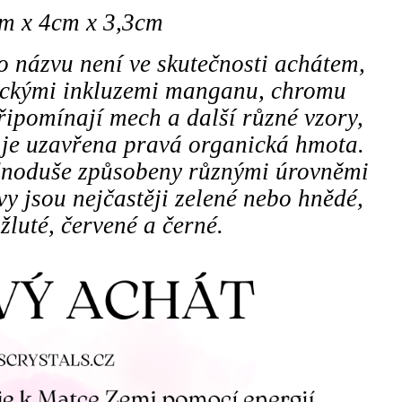
cm x 4cm x 3,3cm
o názvu není ve skutečnosti achátem,
itickými inkluzemi manganu, chromu
připomínají mech a další různé vzory,
ř je uzavřena pravá organická hmota.
jednoduše způsobeny různými úrovněmi
vy jsou nejčastěji zelené nebo hnědé,
e žluté, červené a černé.