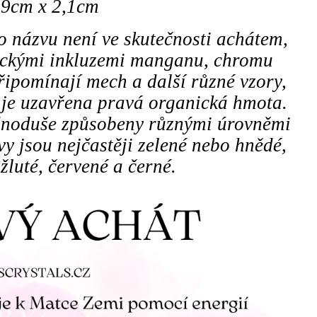
 9
cm x 2,1
cm
o názvu není ve skutečnosti achátem,
itickými inkluzemi manganu, chromu
připomínají mech a další různé vzory,
ř je uzavřena pravá organická hmota.
jednoduše způsobeny různými úrovněmi
vy jsou nejčastěji zelené nebo hnědé,
e žluté, červené a černé.