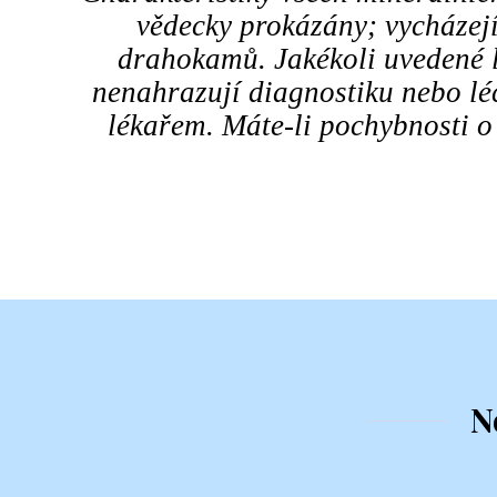
vědecky prokázány; vycházejí
drahokamů. Jakékoli uvedené l
nenahrazují diagnostiku nebo l
lékařem. Máte-li pochybnosti o
N