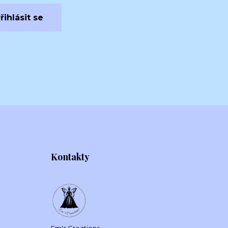
řihlásit se
Kontakty
Em's Creations