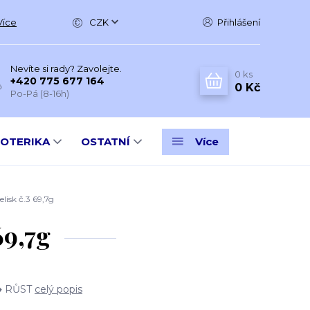
Více
CZK
Přihlášení
Nevíte si rady? Zavolejte.
0
ks
+420 775 677 164
0 Kč
Po-Pá (8-16h)
SOTERIKA
OSTATNÍ
Více
sk č.3 69,7g
9,7g
♦ RŮST
celý popis