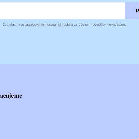
P
Souhlasím se
zpracováním osobních údajů
za účelem rozesílky newsletteru.
racujeme