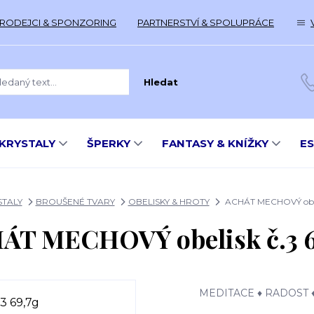
RODEJCI & SPONZORING
PARTNERSTVÍ & SPOLUPRÁCE
Hledat
KRYSTALY
ŠPERKY
FANTASY & KNÍŽKY
E
STALY
BROUŠENÉ TVARY
OBELISKY & HROTY
ACHÁT MECHOVÝ obeli
ÁT MECHOVÝ obelisk č.3 6
MEDITACE ♦ RADOST 