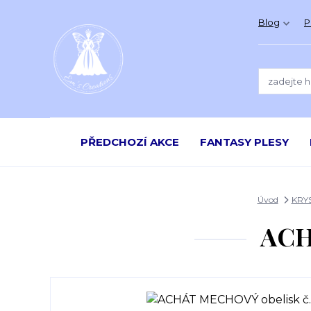
Blog
P
PŘEDCHOZÍ AKCE
FANTASY PLESY
Úvod
KRY
ACH